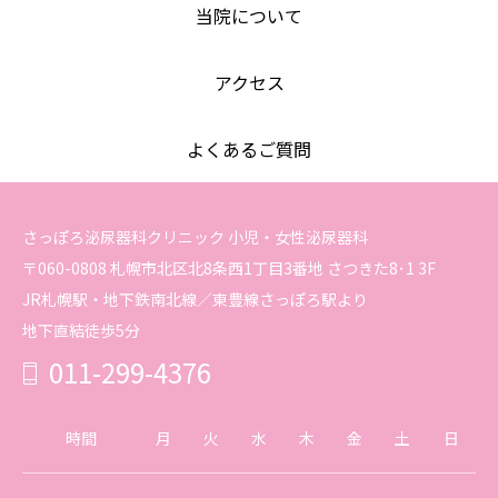
当院について
アクセス
よくあるご質問
さっぽろ泌尿器科クリニック 小児・女性泌尿器科
〒060-0808 札幌市北区北8条西1丁目3番地 さつきた8･1 3F
JR札幌駅・地下鉄南北線／東豊線さっぽろ駅より
地下直結徒歩5分
011-299-4376
時間
月
火
水
木
金
土
日