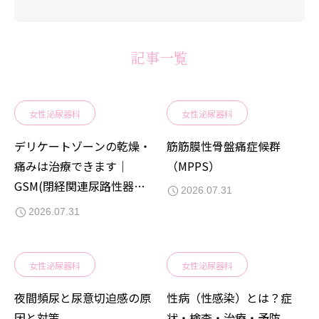
記事一覧
女性泌尿器科
女性泌尿器科
デリケートゾーンの乾燥・
筋筋膜性骨盤痛症候群
痛みは治療できます｜
（MPPS）
GSM(閉経関連尿路性器症
2026.07.31
候群)の症状と治し方
2026.07.31
女性泌尿器科
女性泌尿器科
夜間頻尿と尿意切迫感の原
性病（性感染）とは？症
因と対策
状・検査・治療・予防