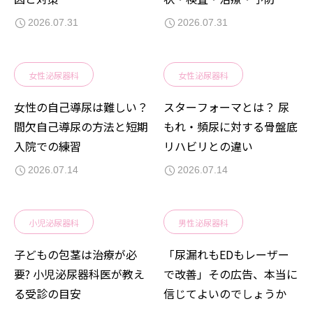
2026.07.31
2026.07.31
女性泌尿器科
女性泌尿器科
女性の自己導尿は難しい？
スターフォーマとは？ 尿
間欠自己導尿の方法と短期
もれ・頻尿に対する骨盤底
入院での練習
リハビリとの違い
2026.07.14
2026.07.14
小児泌尿器科
男性泌尿器科
子どもの包茎は治療が必
「尿漏れもEDもレーザー
要? 小児泌尿器科医が教え
で改善」その広告、本当に
る受診の目安
信じてよいのでしょうか