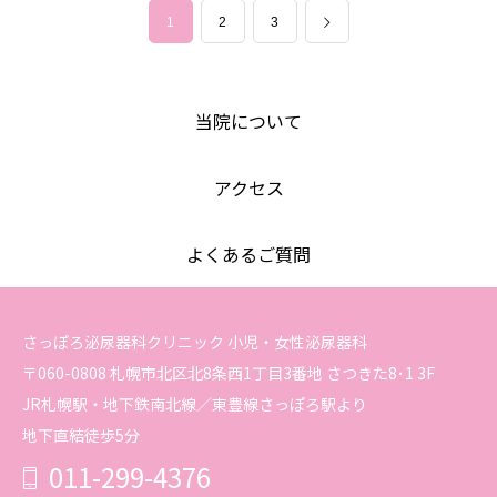
1
2
3
当院について
アクセス
よくあるご質問
さっぽろ泌尿器科クリニック 小児・女性泌尿器科
〒060-0808 札幌市北区北8条西1丁目3番地 さつきた8･1 3F
JR札幌駅・地下鉄南北線／東豊線さっぽろ駅より
地下直結徒歩5分
011-299-4376